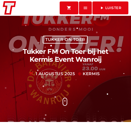
shopping_cart
menu
play_arrow
LUISTER
TUKKER ON TOER
Tukker FM On Toer bij het
Kermis Event Wanroij
1 AUGUSTUS 2025
KERMIS
today
my_location