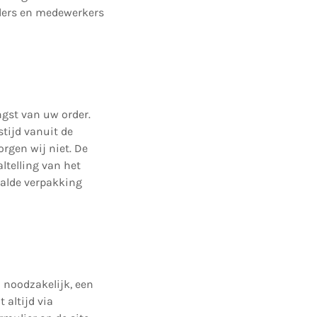
rders en medewerkers
ngst van uw order.
tijd vanuit de
rgen wij niet. De
ltelling van het
ealde verpakking
n noodzakelijk, een
 altijd via