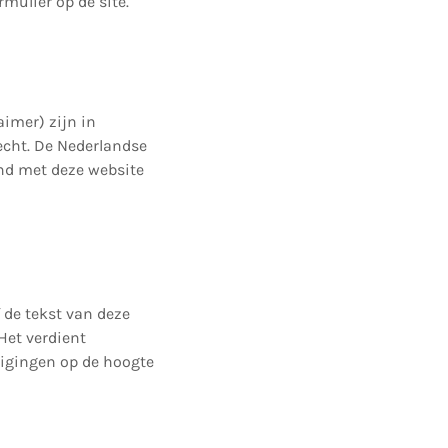
mulier op de site.
aimer) zijn in
echt. De Nederlandse
band met deze website
 de tekst van deze
Het verdient
zigingen op de hoogte