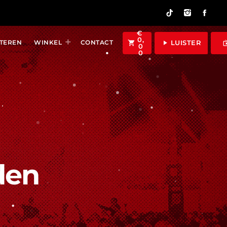
€
0,
LUISTER
TEREN
WINKEL
CONTACT
shopping_cart
play_arrow
liv
0
0
den