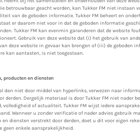
ht neemt bij het samenstellen en onderhouden van deze websi
e betrouwbaar geacht worden, kan Tukker FM niet instaan voo
aliteit van de geboden informatie. Tukker FM beheert en onde
taat er daarom niet voor in dat de geboden informatie geschi
landen. Tukker FM kan evenmin garanderen dat de website fout
neert. Gebruik van deze website dat (i) het gebruik van ande
 van deze website in gevaar kan brengen of (iii) de geboden in
re kan aantasten, is niet toegestaan.
n, producten en diensten
al dan niet door middel van hyperlinks, verwezen naar inform
or derden. Dergelijk materiaal is door Tukker FM niet nader b
d, volledigheid of actualiteit. Tukker FM wijst iedere aansprake
hand. Wanneer u zonder verificatie of nader advies gebruik 
 en diensten verstrekt door derden, doet u dit voor eigen reke
e geen enkele aansprakelijkheid.