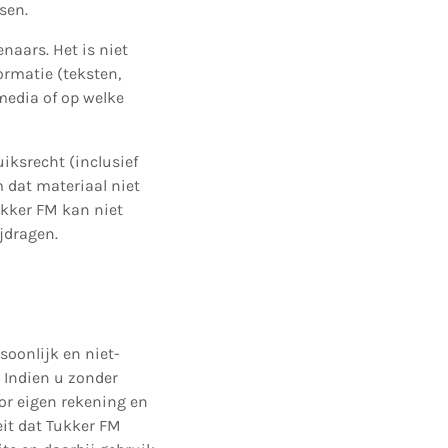
sen.
enaars. Het is niet
ormatie (teksten,
media of op welke
iksrecht (inclusief
m dat materiaal niet
Tukker FM kan niet
jdragen.
soonlijk en niet-
. Indien u zonder
oor eigen rekening en
eit dat Tukker FM