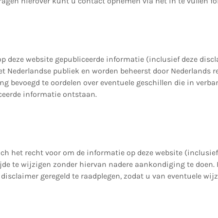
agen hierover kunt u contact opnemen via het in te vullen for
op deze website gepubliceerde informatie (inclusief deze discl
het Nederlandse publiek en worden beheerst door Nederlands r
iting bevoegd te oordelen over eventuele geschillen die in ver
ceerde informatie ontstaan.
h het recht voor om de informatie op deze website (inclusief
tijde te wijzigen zonder hiervan nadere aankondiging te doen. 
disclaimer geregeld te raadplegen, zodat u van eventuele wij