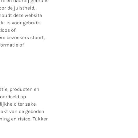
te en daarbij gebruik
r de juistheid,
rhoudt deze website
kt is voor gebruik
loos of
re bezoekers stoort,
formatie of
atie, producten en
eoordeeld op
lijkheid ter zake
maakt van de geboden
ning en risico. Tukker