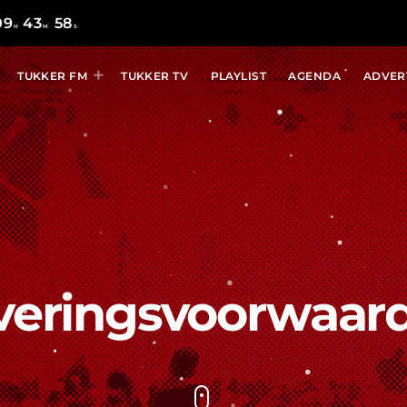
09
43
57
H
M
S
TUKKER FM
TUKKER TV
PLAYLIST
AGENDA
ADVER
veringsvoorwaar