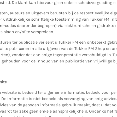
esteld. De klant kan hiervoor geen enkele schadevergoeding ei
sten, auteurs en uitgevers berusten bij de respectievelijke eig
 uitdrukkelijke schriftelijke toestemming van Tukker FM inf
tml-codes daaronder begrepen) via elektronische en gedrukte 
te slaan en/of te verspreiden.
sturen ter publicatie verleent u Tukker FM een onbeperkt gebru
al te publiceren in alle uitgaven van de Tukker FM Shop en o
korten), zonder dat dan enige tegenprestatie verschuldigd is. 
 gehouden voor de inhoud van en publicatie van vrijwillige bi
site
 website is bedoeld ter algemene informatie, bedoeld voor per
De informatie is niet bedoeld als vervanging van enig advies
advies van de geboden informatie gebruik maakt, doet u dat v
vaardt ter zake geen enkele aansprakelijkheid. Ondanks het f