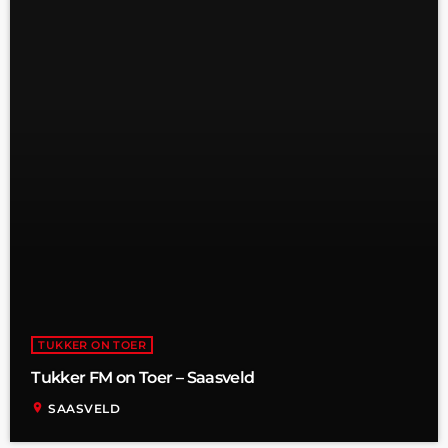
TUKKER ON TOER
Tukker FM on Toer – Saasveld
location_on
SAASVELD