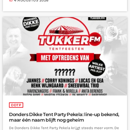
4 AUGUSTUS 2026
insert_link
DDTP
Donders Dikke Tent Party Pekela: line-up bekend,
maar één naam blijft nog geheim
De Donders Dikke Tent Party Pekela krijgt steeds meer vorm. De