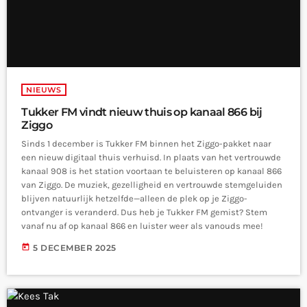
NIEUWS
Tukker FM vindt nieuw thuis op kanaal 866 bij
Ziggo
Sinds 1 december is Tukker FM binnen het Ziggo-pakket naar
een nieuw digitaal thuis verhuisd. In plaats van het vertrouwde
kanaal 908 is het station voortaan te beluisteren op kanaal 866
van Ziggo. De muziek, gezelligheid en vertrouwde stemgeluiden
blijven natuurlijk hetzelfde—alleen de plek op je Ziggo-
ontvanger is veranderd. Dus heb je Tukker FM gemist? Stem
vanaf nu af op kanaal 866 en luister weer als vanouds mee!
today
5 DECEMBER 2025