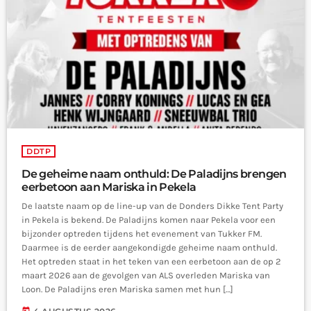
DDTP
De geheime naam onthuld: De Paladijns brengen
eerbetoon aan Mariska in Pekela
De laatste naam op de line-up van de Donders Dikke Tent Party
in Pekela is bekend. De Paladijns komen naar Pekela voor een
bijzonder optreden tijdens het evenement van Tukker FM.
Daarmee is de eerder aangekondigde geheime naam onthuld.
Het optreden staat in het teken van een eerbetoon aan de op 2
maart 2026 aan de gevolgen van ALS overleden Mariska van
Loon. De Paladijns eren Mariska samen met hun […]
today