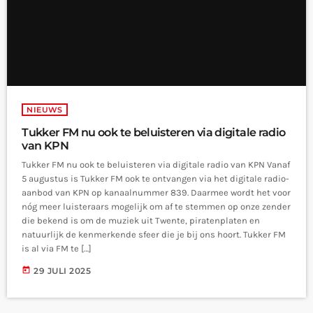
NIEUWS
Tukker FM nu ook te beluisteren via digitale radio
van KPN
Tukker FM nu ook te beluisteren via digitale radio van KPN Vanaf
5 augustus is Tukker FM ook te ontvangen via het digitale radio-
aanbod van KPN op kanaalnummer 839. Daarmee wordt het voor
nóg meer luisteraars mogelijk om af te stemmen op onze zender
die bekend is om de muziek uit Twente, piratenplaten en
natuurlijk de kenmerkende sfeer die je bij ons hoort. Tukker FM
is al via FM te […]
today
29 JULI 2025