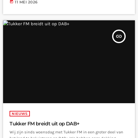
today
11 MEI 2026
insert_link
NIEUWS
Tukker FM breidt uit op DAB+
Wij zijn sinds woensdag met Tukker FM in een groter deel van