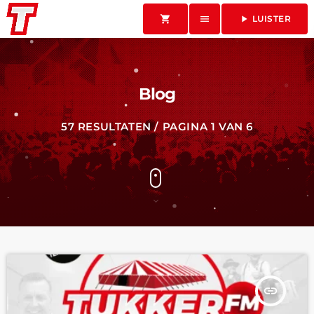
shopping_cart
menu
play_arrow
LUISTER
Blog
57 RESULTATEN / PAGINA 1 VAN 6
insert_link