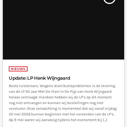
NIEUWS
Update: LP Henk Wijngaard
Beste luisteraars, Wegens distributieproblemen is de levering
van de LP 50 Jaar Met De Vlam In De Pijp van Henk Wijngaard
helaas vertraagd. Hierdoor hebben wij de LP’s op dit moment
nog niet ontvangen en kunnen wij bestellingen nog niet
versturen. Onze verwachting is momenteel dat wij vanaf vrijdag
22 mei 2026 kunnen beginnen met het verzenden van de LP’s.
Op 9 mei waren wij aanwezig tijdens het evenement bij […]