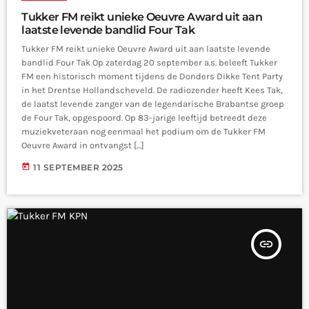
Tukker FM reikt unieke Oeuvre Award uit aan
laatste levende bandlid Four Tak
Tukker FM reikt unieke Oeuvre Award uit aan laatste levende
bandlid Four Tak Op zaterdag 20 september a.s. beleeft Tukker
FM een historisch moment tijdens de Donders Dikke Tent Party
in het Drentse Hollandscheveld. De radiozender heeft Kees Tak,
de laatst levende zanger van de legendarische Brabantse groep
de Four Tak, opgespoord. Op 83-jarige leeftijd betreedt deze
muziekveteraan nog eenmaal het podium om de Tukker FM
Oeuvre Award in ontvangst […]
today
11 SEPTEMBER 2025
insert_link