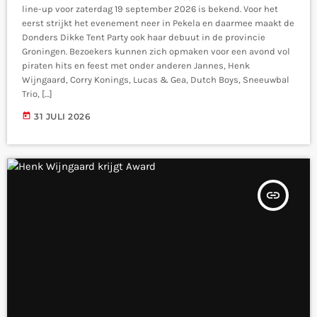
line-up voor zaterdag 19 september 2026 is bekend. Voor het
eerst strijkt het evenement neer in Pekela en daarmee maakt de
Donders Dikke Tent Party ook haar debuut in de provincie
Groningen. Bezoekers kunnen zich opmaken voor een avond vol
piraten hits en feest met onder anderen Jannes, Henk
Wijngaard, Corry Konings, Lucas & Gea, Dutch Boys, Sneeuwbal
Trio, […]
today
31 JULI 2026
insert_link