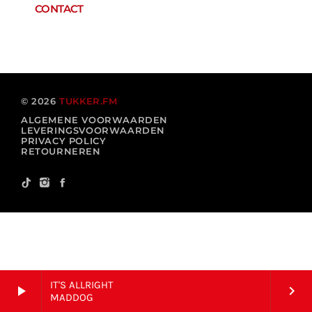
CONTACT
085-4015874
info@tukker.fm
© 2026
TUKKER.FM
ALGEMENE VOORWAARDEN
LEVERINGSVOORWAARDEN
PRIVACY POLICY
RETOURNEREN
IT'S ALLRIGHT
play_arrow
keyboard_arrow_right
MADDOG