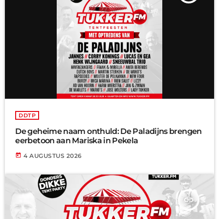
DDTP
De geheime naam onthuld: De Paladijns brengen
eerbetoon aan Mariska in Pekela
today
4 AUGUSTUS 2026
insert_link