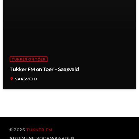
TUKKER ON TOER
Tukker FM on Toer – Saasveld
location_on
SAASVELD
© 2026
TUKKER.FM
ALGEMENE VOORWAARDEN