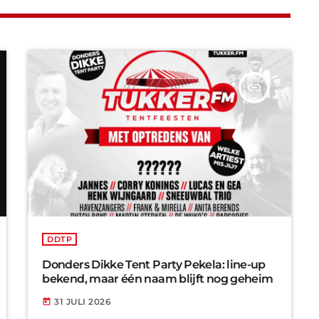
insert_link
DDTP
Donders Dikke Tent Party Pekela: line-up
bekend, maar één naam blijft nog geheim
31 JULI 2026
today