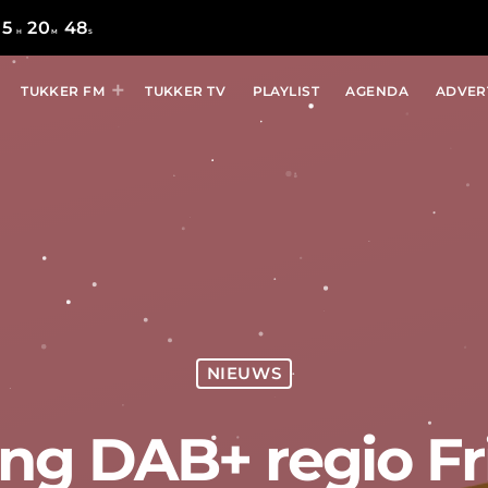
15
20
48
H
M
S
TUKKER FM
TUKKER TV
PLAYLIST
AGENDA
ADVER
NIEUWS
ing DAB+ regio Fr