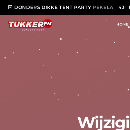
event_available
DONDERS DIKKE TENT PARTY
PEKELA
43
D
HOME
Wijzig