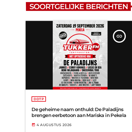
SOORTGELIJKE BERICHTEN
insert_link
DDTP
De geheime naam onthuld: De Paladijns
brengen eerbetoon aan Mariska in Pekela
4 AUGUSTUS 2026
today