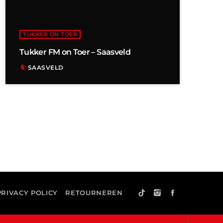
TUKKER ON TOER
Tukker FM on Toer – Saasveld
SAASVELD
location_on
PRIVACY POLICY
RETOURNEREN