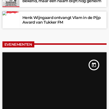
bekend, maar één naam blijft nog geheim
Henk Wijngaard ontvangt Vlam in de Pijp
Award van Tukker FM
EVENEMENTEN
today