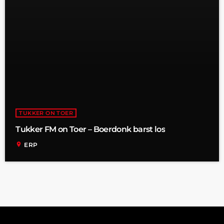
TUKKER ON TOER
Tukker FM on Toer – Boerdonk barst los
location_on
ERP