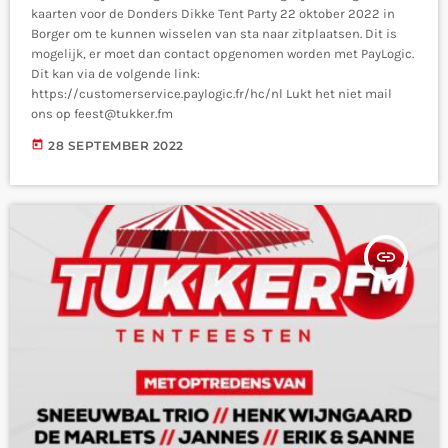
kaarten voor de Donders Dikke Tent Party 22 oktober 2022 in
Borger om te kunnen wisselen van sta naar zitplaatsen. Dit is
mogelijk, er moet dan contact opgenomen worden met PayLogic.
Dit kan via de volgende link:
https://customerservice.paylogic.fr/hc/nl Lukt het niet mail
ons op feest@tukker.fm
today
28 SEPTEMBER 2022
insert_link