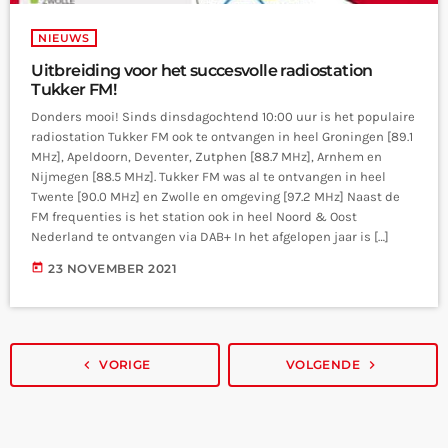
NIEUWS
Uitbreiding voor het succesvolle radiostation
Tukker FM!
Donders mooi! Sinds dinsdagochtend 10:00 uur is het populaire
radiostation Tukker FM ook te ontvangen in heel Groningen [89.1
MHz], Apeldoorn, Deventer, Zutphen [88.7 MHz], Arnhem en
Nijmegen [88.5 MHz]. Tukker FM was al te ontvangen in heel
Twente [90.0 MHz] en Zwolle en omgeving [97.2 MHz] Naast de
FM frequenties is het station ook in heel Noord & Oost
Nederland te ontvangen via DAB+ In het afgelopen jaar is […]
today
23 NOVEMBER 2021
navigate_before
VORIGE
VOLGENDE
navigate_next