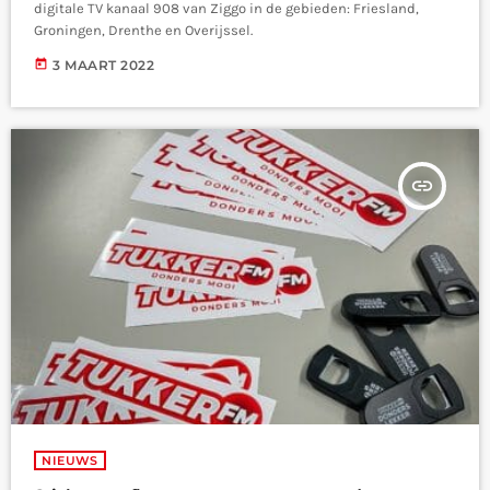
digitale TV kanaal 908 van Ziggo in de gebieden: Friesland,
Groningen, Drenthe en Overijssel.
today
3 MAART 2022
insert_link
NIEUWS