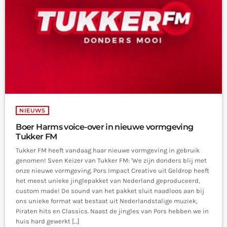
NIEUWS
Boer Harms voice-over in nieuwe vormgeving
Tukker FM
Tukker FM heeft vandaag haar nieuwe vormgeving in gebruik
genomen! Sven Keizer van Tukker FM: 'We zijn donders blij met
onze nieuwe vormgeving. Pors Impact Creative uit Geldrop heeft
het meest unieke jinglepakket van Nederland geproduceerd,
custom made! De sound van het pakket sluit naadloos aan bij
ons unieke format wat bestaat uit Nederlandstalige muziek,
Piraten hits en Classics. Naast de jingles van Pors hebben we in
huis hard gewerkt […]