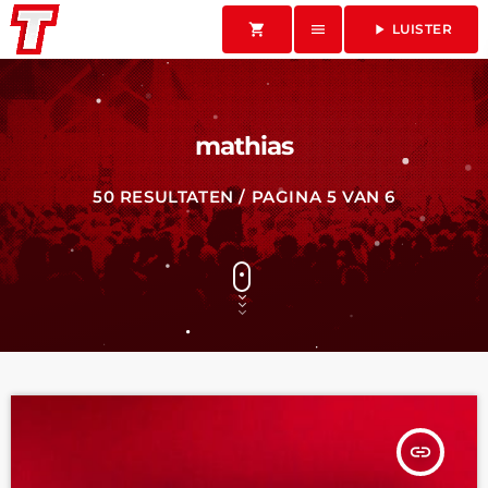
shopping_cart
menu
play_arrow
LUISTER
mathias
50 RESULTATEN / PAGINA 5 VAN 6
insert_link