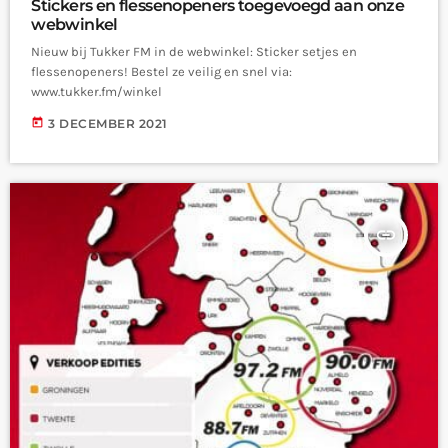
Stickers en flessenopeners toegevoegd aan onze
webwinkel
Nieuw bij Tukker FM in de webwinkel: Sticker setjes en
flessenopeners! Bestel ze veilig en snel via:
www.tukker.fm/winkel
today
3 DECEMBER 2021
insert_link