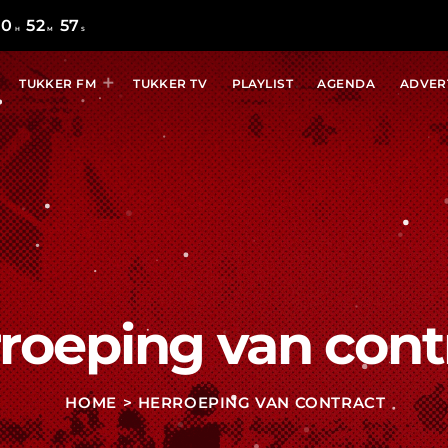
10
52
56
H
M
S
TUKKER FM
TUKKER TV
PLAYLIST
AGENDA
ADVER
roeping van cont
HOME
> HERROEPING VAN CONTRACT