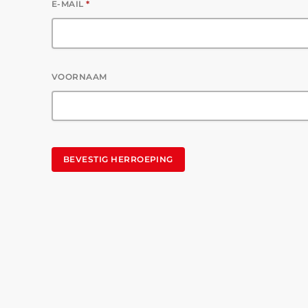
E-MAIL
*
E
VOORNAAM
-
M
A
I
L
BEVESTIG HERROEPING
(
H
E
R
H
A
A
L
)