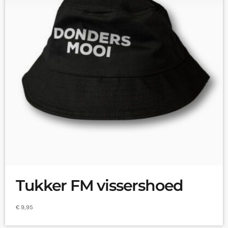
Tukker FM vissershoed
€
9,95