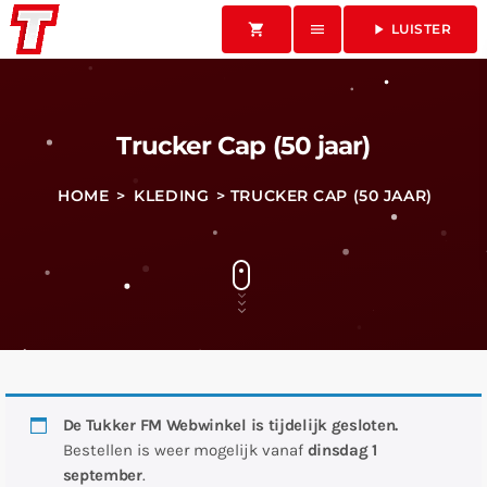
shopping_cart
menu
play_arrow
LUISTER
Trucker Cap (50 jaar)
HOME
>
KLEDING
> TRUCKER CAP (50 JAAR)
De Tukker FM Webwinkel is tijdelijk gesloten.
Bestellen is weer mogelijk vanaf
dinsdag 1
september
.