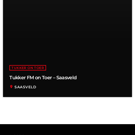
TUKKER ON TOER
Tukker FM on Toer – Saasveld
location_on
SAASVELD