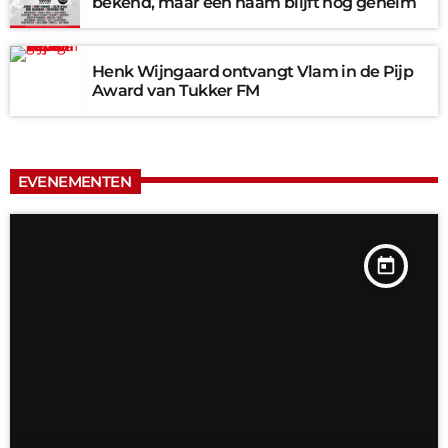
bekend, maar één naam blijft nog geheim
Henk Wijngaard ontvangt Vlam in de Pijp
Award van Tukker FM
EVENEMENTEN
today