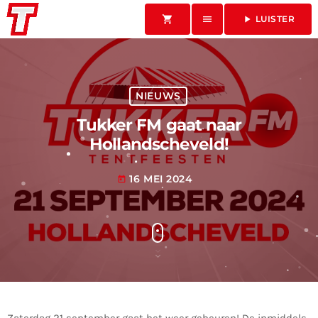
shopping_cart
menu
play_arrow
LUISTER
NIEUWS
Tukker FM gaat naar
Hollandscheveld!
16 MEI 2024
today