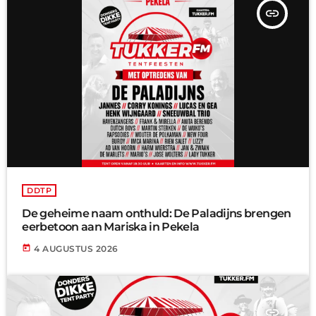
insert_link
DDTP
De geheime naam onthuld: De Paladijns brengen
eerbetoon aan Mariska in Pekela
today
4 AUGUSTUS 2026
insert_link